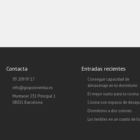
Contacta
Entradas recientes
93 209 97 17
Conseguir capacidad de
almacenaje en tu dormitorio
info@grupoinventia.es
El mejor suelo para la cocina
Muntaner 231 Principal 1
08021 Barcelona
Cocina con espacio de desay
Dormitorio a dos colores
Los textiles en un cuarto de 