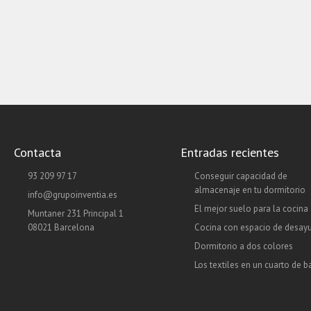
Contacta
Entradas recientes
93 209 97 17
Conseguir capacidad de
almacenaje en tu dormitorio
info@grupoinventia.es
El mejor suelo para la cocina
Muntaner 231 Principal 1
08021 Barcelona
Cocina con espacio de desay
Dormitorio a dos colores
Los textiles en un cuarto de 