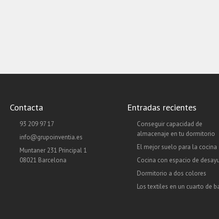
Contacta
Entradas recientes
93 209 97 17
Conseguir capacidad de
almacenaje en tu dormitorio
info@grupoinventia.es
El mejor suelo para la cocina
Muntaner 231 Principal 1
08021 Barcelona
Cocina con espacio de desay
Dormitorio a dos colores
Los textiles en un cuarto de 