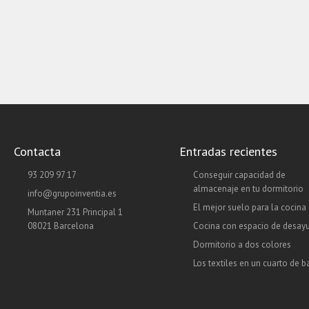
Contacta
Entradas recientes
93 209 97 17
Conseguir capacidad de
almacenaje en tu dormitorio
info@grupoinventia.es
El mejor suelo para la cocina
Muntaner 231 Principal 1
08021 Barcelona
Cocina con espacio de desay
Dormitorio a dos colores
Los textiles en un cuarto de 