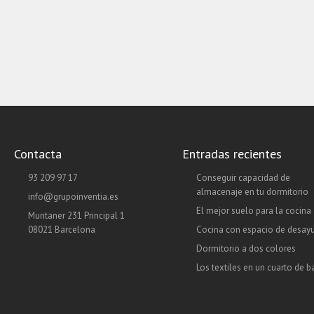
Contacta
Entradas recientes
93 209 97 17
Conseguir capacidad de
almacenaje en tu dormitorio
info@grupoinventia.es
El mejor suelo para la cocina
Muntaner 231 Principal 1
08021 Barcelona
Cocina con espacio de desay
Dormitorio a dos colores
Los textiles en un cuarto de 