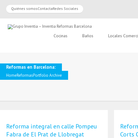
Quiénes somos
Contacta
Redes Sociales
Cocinas
Baños
Locales Comerc
Reformas en Barcelona:
Home
Reformas
Portfolio Archive
Reforma integral en calle Pompeu
Reform
Fabra de El Prat de Llobregat
Corts 