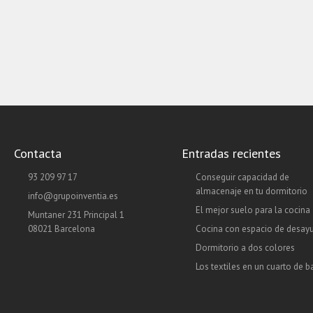
Contacta
Entradas recientes
93 209 97 17
Conseguir capacidad de
almacenaje en tu dormitorio
info@grupoinventia.es
El mejor suelo para la cocina
Muntaner 231 Principal 1
08021 Barcelona
Cocina con espacio de desay
Dormitorio a dos colores
Los textiles en un cuarto de 