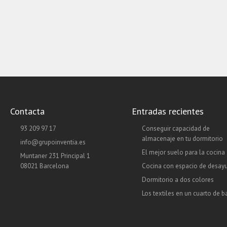
Contacta
Entradas recientes
93 209 97 17
Conseguir capacidad de
almacenaje en tu dormitorio
info@grupoinventia.es
El mejor suelo para la cocina
Muntaner 231 Principal 1
08021 Barcelona
Cocina con espacio de desay
Dormitorio a dos colores
Los textiles en un cuarto de 