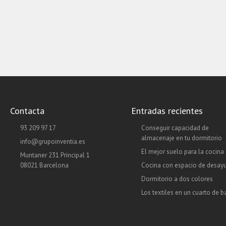
Contacta
Entradas recientes
93 209 97 17
Conseguir capacidad de
almacenaje en tu dormitorio
info@grupoinventia.es
El mejor suelo para la cocina
Muntaner 231 Principal 1
08021 Barcelona
Cocina con espacio de desay
Dormitorio a dos colores
Los textiles en un cuarto de 