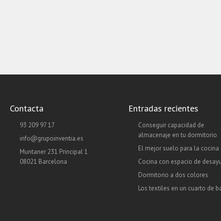
Contacta
Entradas recientes
93 209 97 17
Conseguir capacidad de
almacenaje en tu dormitorio
info@grupoinventia.es
El mejor suelo para la cocina
Muntaner 231 Principal 1
08021 Barcelona
Cocina con espacio de desay
Dormitorio a dos colores
Los textiles en un cuarto de 