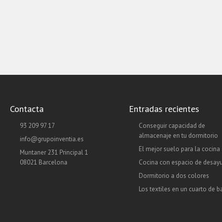
Contacta
Entradas recientes
93 209 97 17
Conseguir capacidad de
almacenaje en tu dormitorio
info@grupoinventia.es
El mejor suelo para la cocina
Muntaner 231 Principal 1
08021 Barcelona
Cocina con espacio de desay
Dormitorio a dos colores
Los textiles en un cuarto de 