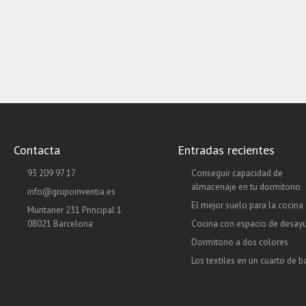
Contacta
Entradas recientes
93 209 97 17
Conseguir capacidad de
almacenaje en tu dormitorio
info@grupoinventia.es
El mejor suelo para la cocina
Muntaner 231 Principal 1
08021 Barcelona
Cocina con espacio de desay
Dormitorio a dos colores
Los textiles en un cuarto de 