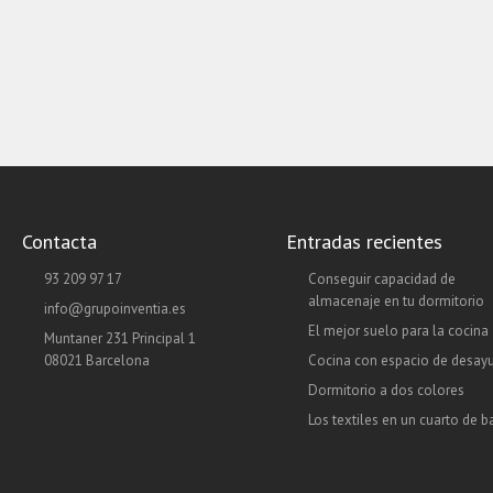
Contacta
Entradas recientes
93 209 97 17
Conseguir capacidad de
almacenaje en tu dormitorio
info@grupoinventia.es
El mejor suelo para la cocina
Muntaner 231 Principal 1
08021 Barcelona
Cocina con espacio de desay
Dormitorio a dos colores
Los textiles en un cuarto de 