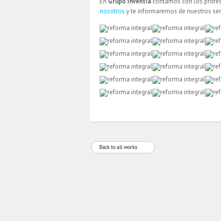
En
Grupo Inventia
contamos con los profes
nosotros
y te informaremos de nuestros ser
Back to all works