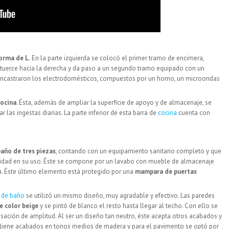
forma de L
. En la parte izquierda se colocó el primer tramo de encimera,
 tuerce hacia la derecha y da paso a un segundo tramo equipado con un
 encastraron los electrodomésticos, compuestos por un horno, un microondas
cocina
. Ésta, además de ampliar la superficie de apoyo y de almacenaje, se
r las ingestas diarias. La parte inferior de esta barra de
cocina
cuenta con
baño de tres piezas
, contando con un equipamiento sanitario completo y que
alidad en su uso. Éste se compone por un lavabo con mueble de almacenaje
a. Éste último elemento está protegido por una
mampara de puertas
 de baño
se utilizó un mismo diseño, muy agradable y efectivo. Las paredes
e color beige
y se pintó de blanco el resto hasta llegar al techo. Con ello se
ación de amplitud. Al ser un diseño tan neutro, éste acepta otros acabados y
o tiene acabados en tonos medios de madera y para el pavimento se optó por