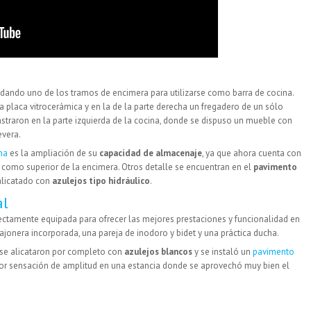
edando uno de los tramos de encimera para utilizarse como
barra de cocina
.
a placa vitrocerámica y en la de la parte derecha un fregadero de un sólo
traron en la parte izquierda de la cocina, donde se dispuso un mueble con
evera.
na
es la ampliación de su
capacidad de almacenaje
, ya que ahora cuenta con
or como superior de la encimera. Otros detalle se encuentran en el
pavimento
 alicatado con
azulejos tipo hidráulico
.
al
ectamente equipada para ofrecer las mejores prestaciones y funcionalidad en
ajonera incorporada, una pareja de inodoro y bidet y una práctica ducha.
s se alicataron por completo con
azulejos blancos
y se instaló un
pavimento
or sensación de amplitud en una estancia donde se aprovechó muy bien el