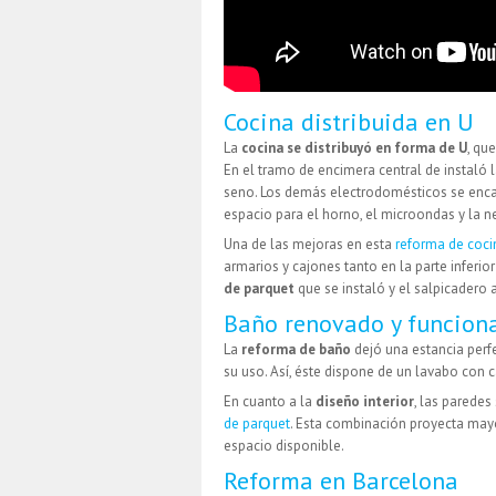
Cocina distribuida en U
La
cocina se distribuyó en forma de U
, qu
En el tramo de encimera central de instaló l
seno. Los demás electrodomésticos se encas
espacio para el horno, el microondas y la n
Una de las mejoras en esta
reforma de coci
armarios y cajones tanto en la parte inferi
de parquet
que se instaló y el salpicadero
Baño renovado y funcion
La
reforma de baño
dejó una estancia perf
su uso. Así, éste dispone de un lavabo con c
En cuanto a la
diseño interior
, las parede
de parquet
. Esta combinación proyecta may
espacio disponible.
Reforma en Barcelona