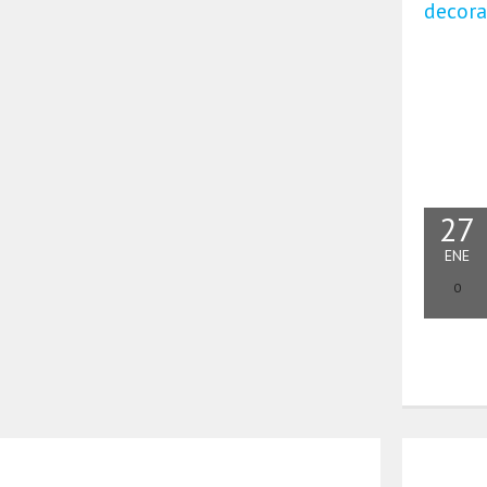
decora
27
ENE
0