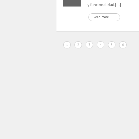
y funcionalidad.[…]
Read more
1
2
3
4
5
6