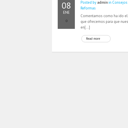
08
Posted by
admin
in
Consejos
Reformas
ENE
Comentamos como ha ido el 
0
que ofrecemos para que nuest
en[…]
Read more