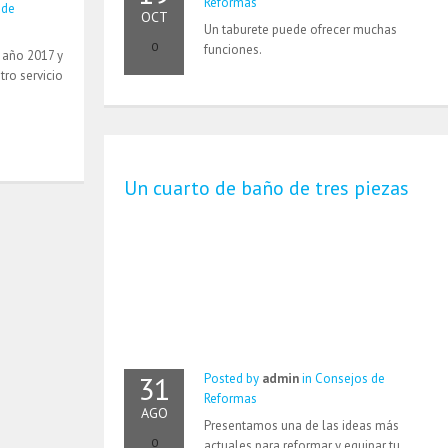
Reformas
 de
OCT
Un taburete puede ofrecer muchas
0
funciones.
año 2017 y
ro servicio
Un cuarto de baño de tres piezas
31
Posted by
admin
in
Consejos de
Reformas
AGO
Presentamos una de las ideas más
0
actuales para reformar y equipar tu