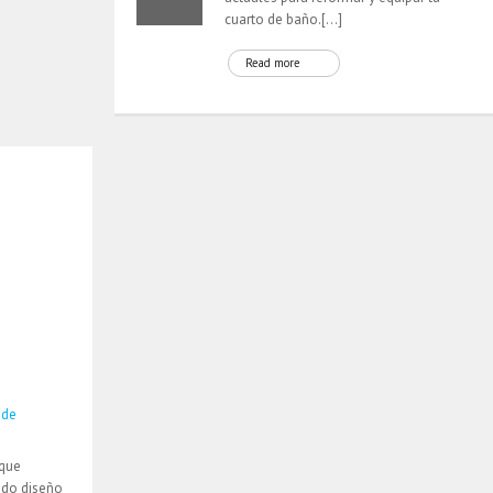
cuarto de baño.[…]
Read more
 de
 que
ndo diseño