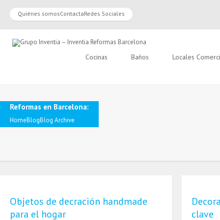
Quiénes somos
Contacta
Redes Sociales
Cocinas
Baños
Locales Comerc
Reformas en Barcelona:
Home
Blog
Blog Archive
Objetos de decración handmade
Decora
para el hogar
clave