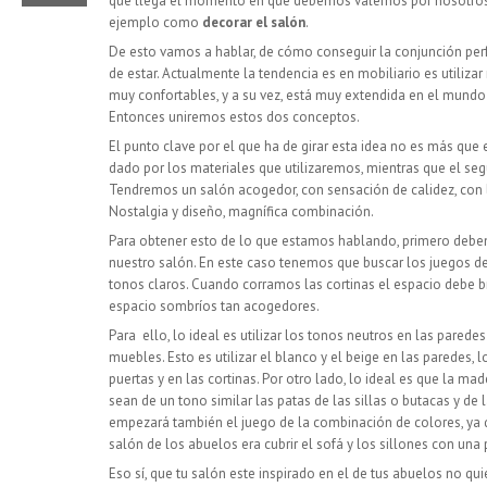
que llega el momento en que debemos valernos por nosotro
ejemplo como
decorar el salón
.
De esto vamos a hablar, de cómo conseguir la conjunción per
de estar. Actualmente la tendencia es en mobiliario es utiliza
muy confortables, y a su vez, está muy extendida en el mundo 
Entonces uniremos estos dos conceptos.
El punto clave por el que ha de girar esta idea no es más que 
dado por los materiales que utilizaremos, mientras que el seg
Tendremos un salón acogedor, con sensación de calidez, con l
Nostalgia y diseño, magnífica combinación.
Para obtener esto de lo que estamos hablando, primero debemo
nuestro salón. En este caso tenemos que buscar los juegos
tonos claros. Cuando corramos las cortinas el espacio debe bri
espacio sombríos tan acogedores.
Para ello, lo ideal es utilizar los tonos neutros en las parede
muebles. Esto es utilizar el blanco y el beige en las paredes, 
puertas y en las cortinas. Por otro lado, lo ideal es que la m
sean de un tono similar las patas de las sillas o butacas y d
empezará también el juego de la combinación de colores, ya q
salón de los abuelos era cubrir el sofá y los sillones con una 
Eso sí, que tu salón este inspirado en el de tus abuelos no quie