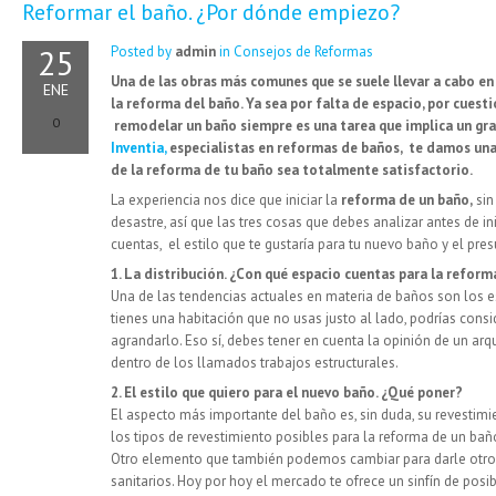
Reformar el baño. ¿Por dónde empiezo?
25
Posted by
admin
in
Consejos de Reformas
Una de las obras más comunes que se suele llevar a cabo en 
ENE
la reforma del baño. Ya sea por falta de espacio, por cuest
0
remodelar un baño siempre es una tarea que implica un gran
Inventia,
especialistas en reformas de baños, te damos una p
de la reforma de tu baño sea totalmente satisfactorio.
La experiencia nos dice que iniciar la
reforma de un baño,
sin
desastre, así que las tres cosas que debes analizar antes de in
cuentas, el estilo que te gustaría para tu nuevo baño y el pr
1. La distribución. ¿Con qué espacio cuentas para la refor
Una de las tendencias actuales en materia de baños son los 
tienes una habitación que no usas justo al lado, podrías conside
agrandarlo. Eso sí, debes tener en cuenta la opinión de un arqu
dentro de los llamados trabajos estructurales.
2. El estilo que quiero para el nuevo baño. ¿Qué poner?
El aspecto más importante del baño es, sin duda, su revestimi
los tipos de revestimiento posibles para la reforma de un bañ
Otro elemento que también podemos cambiar para darle otro
sanitarios. Hoy por hoy el mercado te ofrece un sinfín de posi