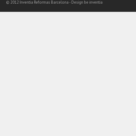
© 2012 Inventia Reformas Barcelona - Design
be inventia