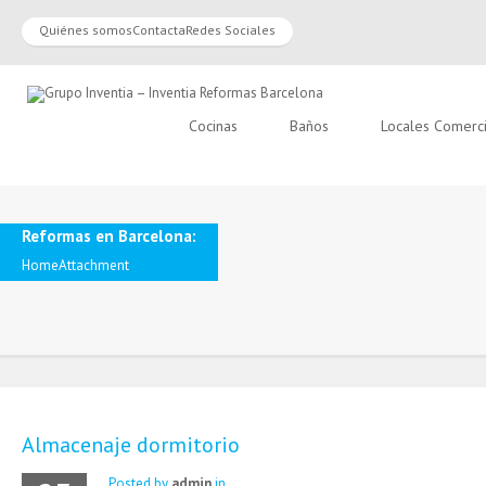
Quiénes somos
Contacta
Redes Sociales
Cocinas
Baños
Locales Comerc
Reformas en Barcelona:
Home
Attachment
Almacenaje dormitorio
Posted by
admin
in