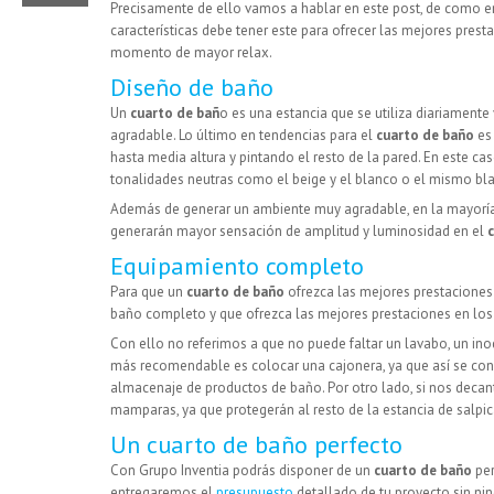
Precisamente de ello vamos a hablar en este post, de como 
características debe tener este para ofrecer las mejores pres
momento de mayor relax.
Diseño de baño
Un
cuarto de bañ
o es una estancia que se utiliza diariamente
agradable. Lo último en tendencias para el
cuarto de baño
es 
hasta media altura y pintando el resto de la pared. En este 
tonalidades neutras como el beige y el blanco o el mismo bla
Además de generar un ambiente muy agradable, en la mayoría
generarán mayor sensación de amplitud y luminosidad en el
Equipamiento completo
Para que un
cuarto de baño
ofrezca las mejores prestaciones
baño completo y que ofrezca las mejores prestaciones en los
Con ello no referimos a que no puede faltar un lavabo, un ino
más recomendable es colocar una cajonera, ya que así se cons
almacenaje de productos de baño. Por otro lado, si nos deca
mamparas, ya que protegerán al resto de la estancia de salp
Un cuarto de baño perfecto
Con Grupo Inventia podrás disponer de un
cuarto de baño
per
entregaremos el
presupuesto
detallado de tu proyecto sin ni