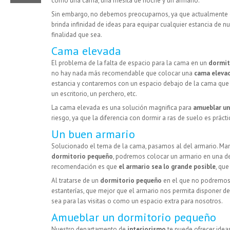
como una cama, una mesita de noche y un armario.
Sin embargo, no debemos preocuparnos, ya que actualmente
brinda infinidad de ideas para equipar cualquier estancia de n
finalidad que sea.
Cama elevada
El problema de la falta de espacio para la cama en un
dormit
no hay nada más recomendable que colocar una
cama eleva
estancia y contaremos con un espacio debajo de la cama que 
un escritorio, un perchero, etc.
La cama elevada es una solución magnifica para
amueblar un
riesgo, ya que la diferencia con dormir a ras de suelo es práct
Un buen armario
Solucionado el tema de la cama, pasamos al del armario. Man
dormitorio pequeño
, podremos colocar un armario en una de
recomendación es que
el armario sea lo grande posible
, que
Al tratarse de un
dormitorio pequeño
en el que no podremos
estanterías, que mejor que el armario nos permita disponer 
sea para las visitas o como un espacio extra para nosotros.
Amueblar un dormitorio pequeño
Nuestro departamento de
interiorismo
te puede ofrecer idea